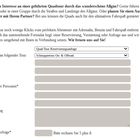
n Interesse an einer geführten Quadtour durch das wunderschöne Allgäu?
Gerne führen
n oder in einer Gruppe durch die Straßen und Landzüge des Allgäus. Oder
planen Sie einen Au
der mit Ihrem Partner?
Bei uns können die Quads auch für den ultimativen Fahrspaß gemietet
nur noch wenige Klicks vom perfekten Abenteuer mit Adrenalin, Benzin und Fahrspaß entfernt.
ch das untenstehende Formular bzgl. einer Reservierung, Vermietung oder Anfrage aus und wir
ns umgehend mit Ihnen in Verbindung setzen.
Wir freuen uns auf Sie!
 an folgender Tour:
er Personen
*
ng
tsfrage
*
Bitte rechnen Sie 5 plus 8.