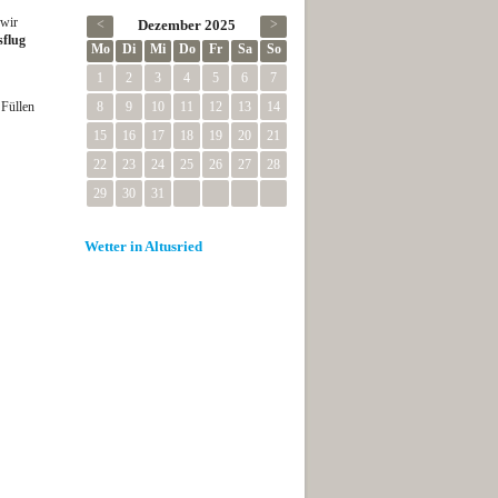
 wir
<
Dezember 2025
>
sflug
Mo
Di
Mi
Do
Fr
Sa
So
1
2
3
4
5
6
7
 Füllen
8
9
10
11
12
13
14
15
16
17
18
19
20
21
22
23
24
25
26
27
28
29
30
31
Wetter in Altusried