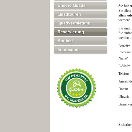
Sie habe
Sie allei
allein o
werden!
Sie sind 
Sie einfa
werden u
Betreff
*
Interesse
Name
*
E-Mail
*
Telefon
Anzahl d
Datum
Uhrzeit
Bemerku
Sicherhei