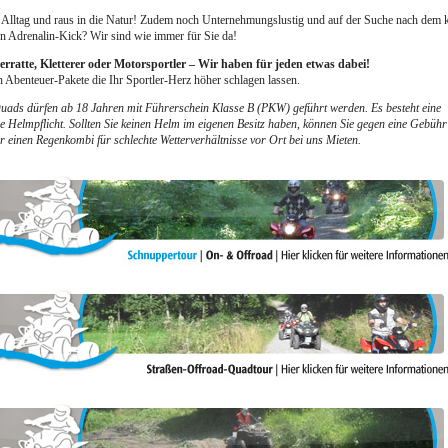
lltag und raus in die Natur! Zudem noch Unternehmungslustig und auf der Suche nach dem k
en Adrenalin-Kick? Wir sind wie immer für Sie da!
rratte, Kletterer oder Motorsportler – Wir haben für jeden etwas dabei!
n Abenteuer-Pakete die Ihr Sportler-Herz höher schlagen lassen.
ads dürfen ab 18 Jahren mit Führerschein Klasse B (PKW) geführt werden. Es besteht eine
he Helmpflicht. Sollten Sie keinen Helm im eigenen Besitz haben, können Sie gegen eine Gebühr
 einen Regenkombi für schlechte Wetterverhältnisse vor Ort bei uns Mieten.