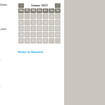
leinen
<
Januar 2025
>
Mo
Di
Mi
Do
Fr
Sa
So
1
2
3
4
5
6
7
8
9
10
11
12
13
14
15
16
17
18
19
 einen
20
21
22
23
24
25
26
27
28
29
30
31
Wetter in Altusried