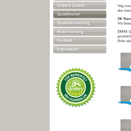
Weg vom A
aber fein
Ob Wasse
Wir biete
INFO:
Qu
gesetzlic
Helm oder